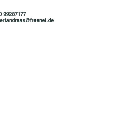
0 99287177
bertandreas@freenet.de