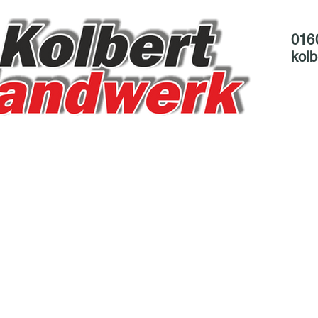
016
kol